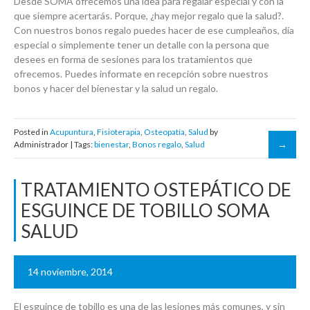
Desde SOMA ofrecemos una idea para regalar especial y con la
que siempre acertarás. Porque, ¿hay mejor regalo que la salud?.
Con nuestros bonos regalo puedes hacer de ese cumpleaños, día
especial o simplemente tener un detalle con la persona que
desees en forma de sesiones para los tratamientos que
ofrecemos. Puedes informate en recepción sobre nuestros
bonos y hacer del bienestar y la salud un regalo.
Posted in
Acupuntura
,
Fisioterapia
,
Osteopatía
,
Salud
by
Administrador | Tags:
bienestar
,
Bonos regalo
,
Salud
TRATAMIENTO OSTEPÁTICO DE
ESGUINCE DE TOBILLO SOMA
SALUD
14 noviembre, 2014
El esguince de tobillo es una de las lesiones más comunes, y sin