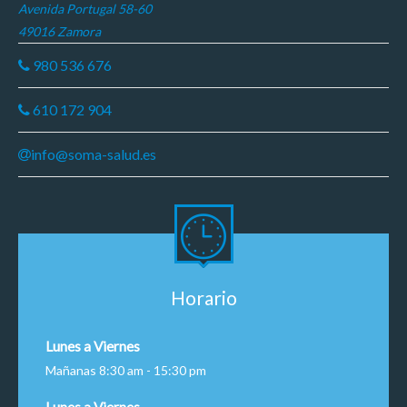
Avenida Portugal 58-60
49016 Zamora
980 536 676
610 172 904
info@soma-salud.es
Horario
Lunes a Viernes
Mañanas 8:30 am - 15:30 pm
Lunes a Viernes