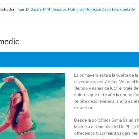
istrador | Tags:
Dr.Bazire
,
MMT Seguros
,
Nutrición
,
Nutrición Deportiva
,
Rueda de
emedic
La primavera está a la vuelta de la
el verano no está lejos. Viene el 
tiempo y ganas de lucir el traje de
quieres que este año la operación 
te pille desprevenida, ahora es e
de actuar.
Desde la policlínica Soma Salud a
la clínica estemedic del Dr. Philip 
ofrecemos tratamientos para mejo