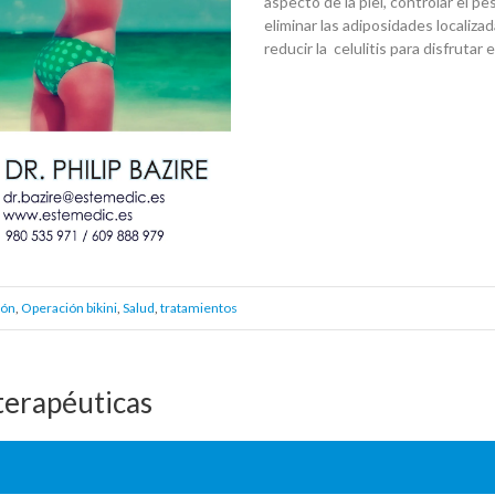
aspecto de la piel, controlar el pe
eliminar las adiposidades localizad
reducir la
celulitis para disfrutar 
ión
,
Operación bikini
,
Salud
,
tratamientos
terapéuticas