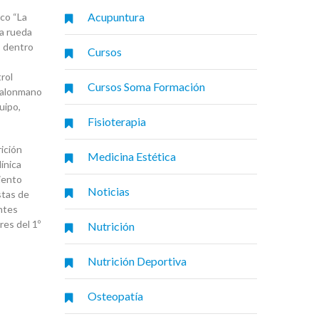
Acupuntura
co “La
a rueda
, dentro
Cursos
rol
Cursos Soma Formación
 Balonmano
uipo,
Fisioterapia
ición
Medicina Estética
línica
iento
Noticias
stas de
antes
res del 1º
Nutrición
Nutrición Deportiva
Osteopatía