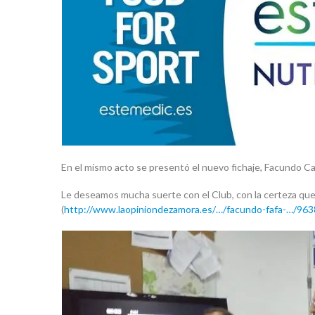
En el mismo acto se presentó el nuevo fichaje, Facundo Cang
Le deseamos mucha suerte con el Club, con la certeza que
(
http://www.laopiniondezamora.es/…/facundo-fafa-…/963