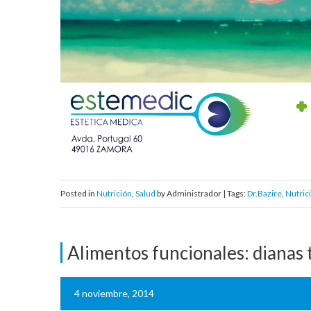
Posted in
Nutrición
,
Salud
by Administrador | Tags:
Dr.Bazire
,
Nutric
Alimentos funcionales: dianas 
4 noviembre, 2014