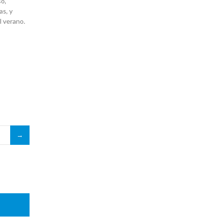
so,
as, y
el verano.