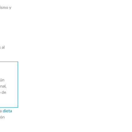
nismo y
 al
gún
nal,
e de
la
dieta
ión