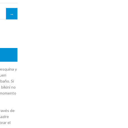
 esquina y
buen
 baño. Si
bikini no
l momento
través de
Bazire
rar el