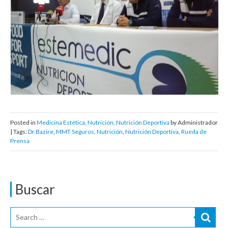
Posted in
Medicina Estética
,
Nutrición
,
Nutrición Deportiva
by Administrador
| Tags:
Dr.Bazire
,
MMT Seguros
,
Nutrición
,
Nutrición Deportiva
,
Rueda de
Prensa
Buscar