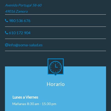
Avenida Portugal 58-60
49016 Zamora
980 536 676
610 172 904
info@soma-salud.es
Horario
Lunes a Viernes
Mañanas 8:30 am - 15:30 pm