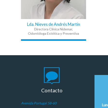
Lda. Nieves de Andrés Martín
Directora Clínica Nidemar,
Odontóloga Estética y Preventiva
Contacto
Avenida Portugal 58-60
Lun