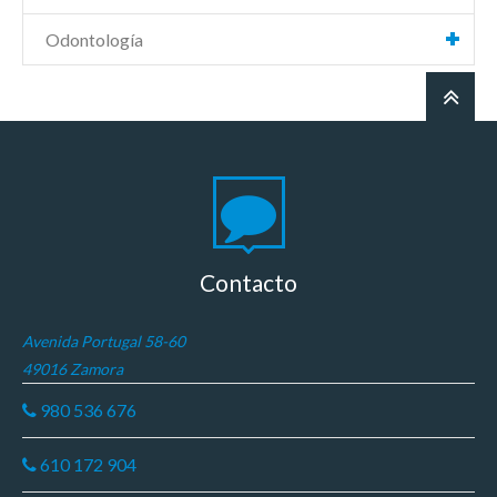
Odontología
Contacto
Avenida Portugal 58-60
49016 Zamora
980 536 676
610 172 904