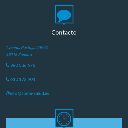
Contacto
Avenida Portugal 58-60
49016 Zamora
980 536 676
610 172 904
info@soma-salud.es