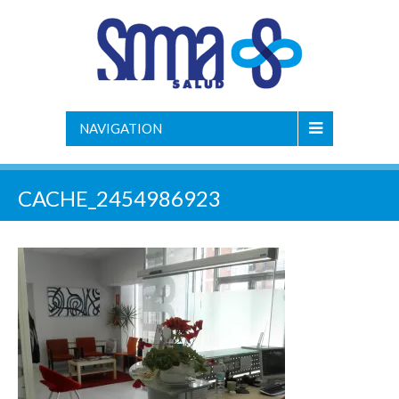
NAVIGATION
CACHE_2454986923