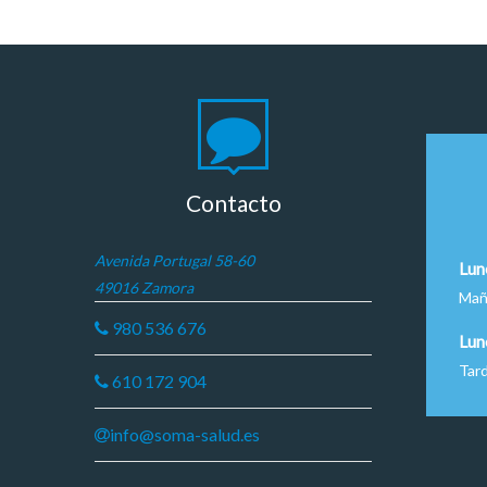
Contacto
Avenida Portugal 58-60
Lun
49016 Zamora
Mañ
980 536 676
Lun
Tar
610 172 904
info@soma-salud.es